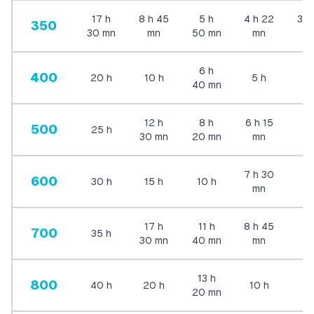
17
h
8
h
45
5
h
4
h
22
3
h
350
30
mn
mn
50
mn
mn
m
6
h
400
20
h
10
h
5
h
4
40
mn
12
h
8
h
6
h
15
500
25
h
5
30
mn
20
mn
mn
7
h
30
600
30
h
15
h
10
h
6
mn
17
h
11
h
8
h
45
700
35
h
7
30
mn
40
mn
mn
13
h
800
40
h
20
h
10
h
8
20
mn