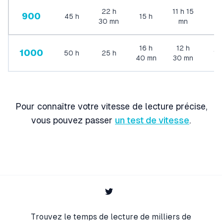
22
h
11
h
15
900
45
h
15
h
9
30
mn
mn
16
h
12
h
1000
50
h
25
h
10
40
mn
30
mn
Pour connaître votre vitesse de lecture précise,
vous pouvez passer
un test de vitesse
.
twitter
Trouvez le temps de lecture de milliers de