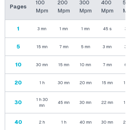
100
200
300
400
50
Pages
Mpm
Mpm
Mpm
Mpm
M
1
3
mn
1
mn
1
mn
45
s
36
5
15
mn
7
mn
5
mn
3
mn
3
10
30
mn
15
mn
10
mn
7
mn
6
20
1
h
30
mn
20
mn
15
mn
12
1
h
30
30
45
mn
30
mn
22
mn
18
mn
40
2
h
1
h
40
mn
30
mn
24